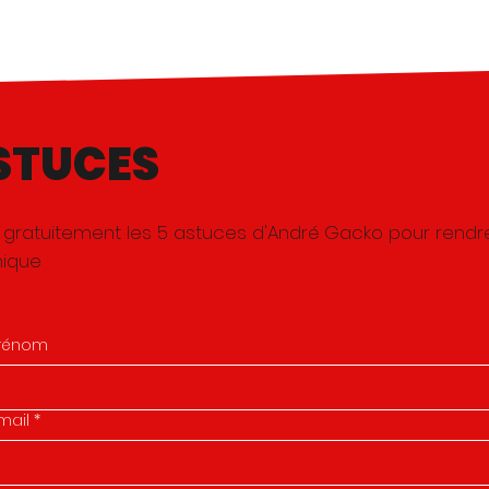
STUCES
 gratuitement les 5 astuces d'André Gacko
pour rendr
nique
rénom
mail
*