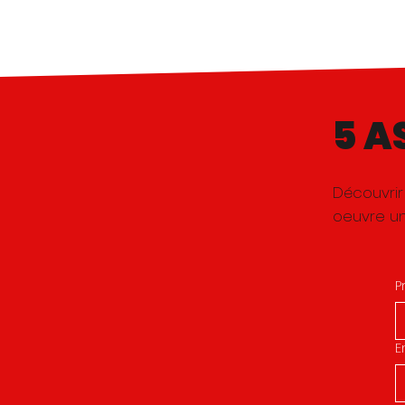
5 A
Découvrir
oeuvre u
P
E