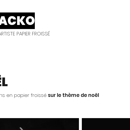
ACKO
RTISTE PAPIER FROISSÉ
ËL
ns en papier froissé
sur le thème de noël