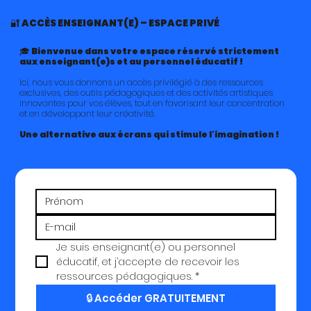
🔐 ACCÈS ENSEIGNANT(E) – ESPACE PRIVÉ
🎓 Bienvenue dans votre espace réservé strictement
aux enseignant(e)s et au personnel éducatif !
Ici, nous vous donnons un accès privilégié à des ressources
exclusives, des outils pédagogiques et des activités artistiques
innovantes pour vos élèves, tout en favorisant leur concentration
et en développant leur créativité.
Une alternative aux écrans qui stimule l'imagination !
Je suis enseignant(e) ou personnel 
éducatif, et j’accepte de recevoir les 
ressources pédagogiques.
*
🔒 Accéder GRATUITEMENT