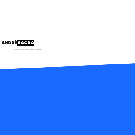
ANDRÉ
GACKO
SCULPTEUR ARTISTE PAPIER FROISSÉ