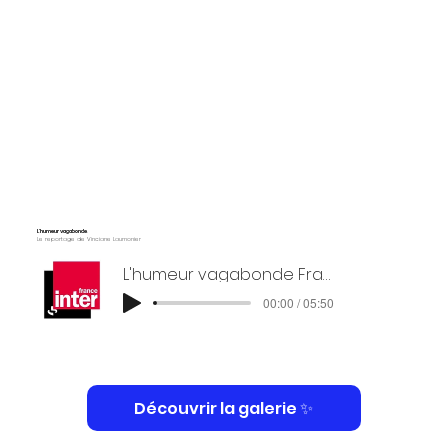
L'humeur vagabonde
.
Le reportage de Vinciane Laumonier
L'humeur vagabonde France Inter
00:00 / 05:50
Découvrir la galerie ✨