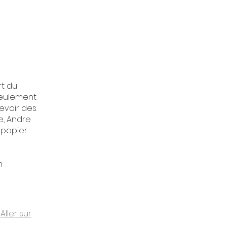
rt du
seulement
cevoir des
e, Andre
 papier
n
Aller sur