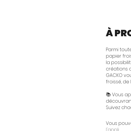
À PR
​Parmi tout
papier fro
la possibi
créations o
GACKO vous
froissé, de 
📚 Vous app
découvrant
Suivez cha
Vous pouve
l'appli