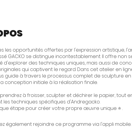
OPOS
es les opportunités offertes par l'expression artistique, l'a
issé GACKO se distingue incontestablement. Il offre non 
lité d'explorer des techniques uniques, mais aussi de con
riginales qui captivent le regard. Dans cet atelier en lign
 guide à travers le processus complet de sculpture en
la conception initiale à la réalisation finale.
rendrez à froisser, sculpter et déchirer le papier, tout e
 les techniques spécifiques d'Andregacko.
que étape pour créer votre propre œuvre unique ⭐ .
z également rejoindre ce programme via l'appli mobile.