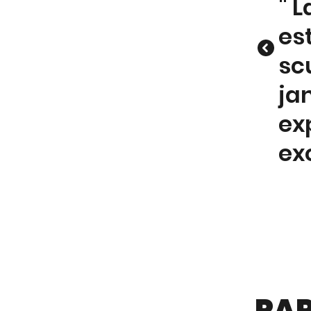
"
L
es
sc
ja
ex
ex
PAR