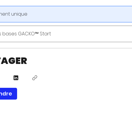
ment unique
es bases GACKO™ Start
TAGER
indre