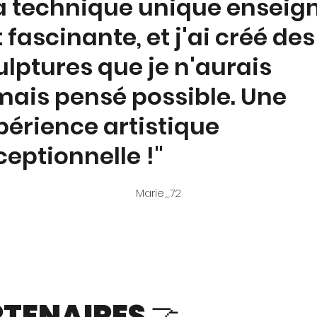
a technique unique enseig
t fascinante,
et j'ai créé des
ulptures que je n'aurais
mais pensé possible.
Une
périence
artistique
ceptionnelle !"
Marie_72
TENAIRES 🤝