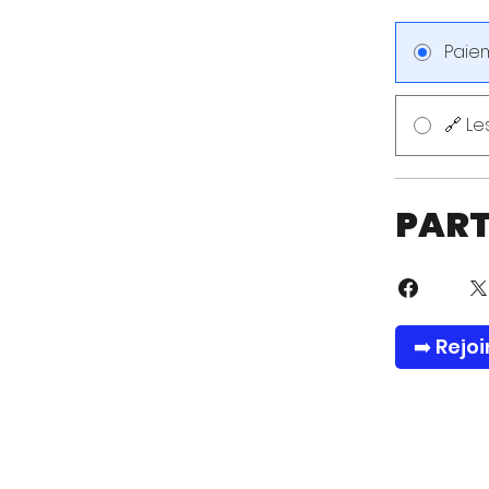
Paie
🔗 L
PAR
➡️ Rejo