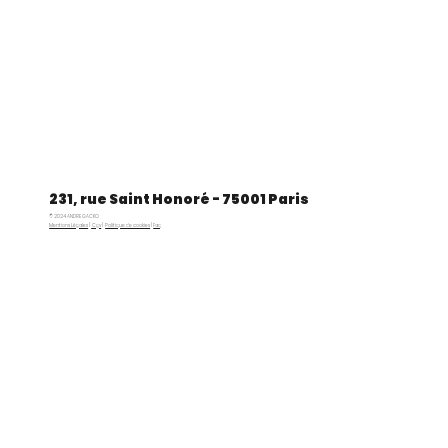
231, rue Saint Honoré - 75001 Paris
© 2024 ANDRE GACKO
Mentions Légales
|
Cgv
|
Politique de cookies
|
Faq