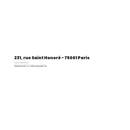
231, rue Saint Honoré - 75001 Paris
© 2024 ANDRE GACKO
Mentions Légales
|
Cgv
|
Politique de cookies
|
Faq