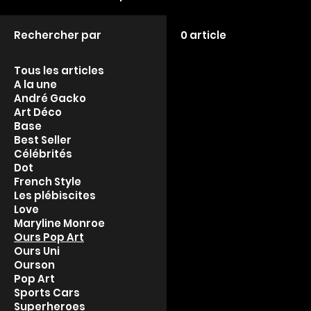
Rechercher par
0 article
Tous les articles
A la une
André Gacko
Art Déco
Base
Best Seller
Célébrités
Dot
French Style
Les plébiscites
Love
Maryline Monroe
Ours Pop Art
Ours Uni
Ourson
Pop Art
Sports Cars
Superheroes