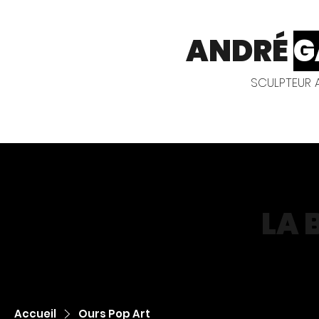
ANDRÉ
G
SCULPTEUR A
LA 
Accueil
Ours Pop Art